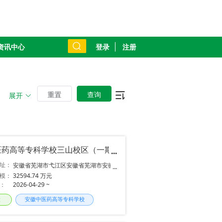
登录
注册
资讯中心
重置
查询
展开
药高等专科学校三山校区（一期）工程EPC项目
址：
安徽省芜湖市弋江区安徽省芜湖市安徽
中医药高专三山
模：
32594.74 万元
：
2026-04-29 ~
段
安徽中医药高等专科学校