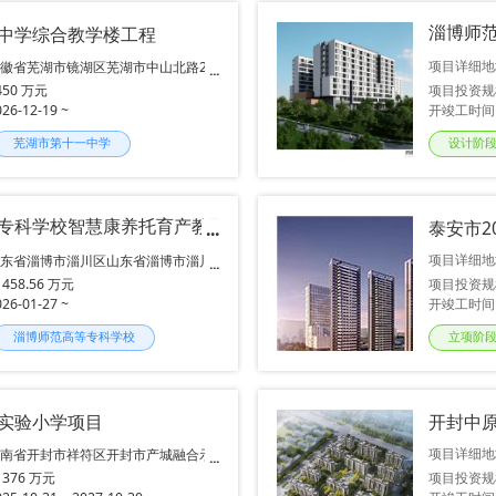
淄博师
中学综合教学楼工程
项目详细地
徽省芜湖市镜湖区芜湖市中山北路25
号
项目投资规
450 万元
开竣工时间
026-12-19 ~
芜湖市第十一中学
设计阶
专科学校智慧康养托育产教融合综合实训中心项目西楼
泰安市2
项目详细地
山东省淄博市淄川区山东省淄博市淄川
区钟楼街道淄博师范高等专科学校北院
1458.56 万元
项目投资规
区
026-01-27 ~
开竣工时间
淄博师范高等专科学校
立项阶
实验小学项目
开封中
项目详细地
河南省开封市祥符区开封市产城融合示
范区
1376 万元
项目投资规