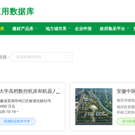
应用数据库
目库
建材产品库
地方城市库
企业申报
政府集采平台
阶段：
大学高档数控机床和机器人产教融合实训基地项目
安徽中医
项目详细地
徽省芜湖市鸠江区银湖北路62号
6000 万元
项目投资规
026-10-19 ~
开竣工时间
芜湖职业技术大学
设计阶