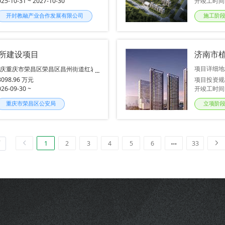
025-10-31 ~ 2027-10-30
开竣工时间
开封教融产业合作发展有限公司
施工阶
所建设项目
济南市
项目详细地
重庆重庆市荣昌区荣昌区昌州街道红岩
村4社
3098.96 万元
项目投资规
026-09-30 ~
开竣工时间
重庆市荣昌区公安局
立项阶
1
2
3
4
5
6
33