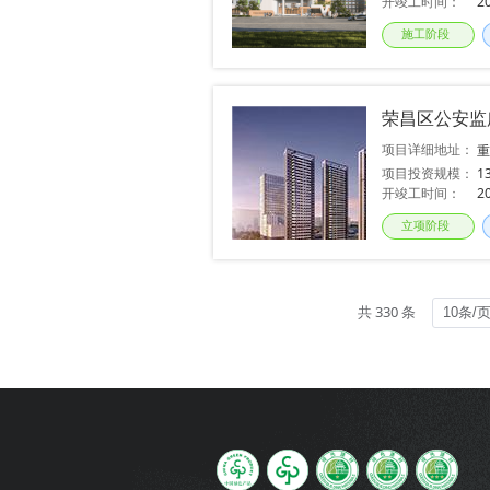
开竣工时间：
2
施工阶段
荣昌区公安监
项目详细地址：
坪
项目投资规模：
1
开竣工时间：
2
立项阶段
共 330 条