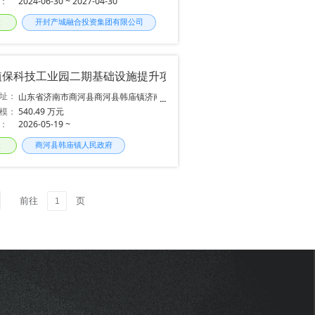
：
2024-06-30 ~ 2027-04-30
段
开封产城融合投资集团有限公司
植保科技工业园二期基础设施提升项目
址：
山东省济南市商河县商河县韩庙镇济南
市植保科技工业园
模：
540.49 万元
：
2026-05-19 ~
段
商河县韩庙镇人民政府
前往
页