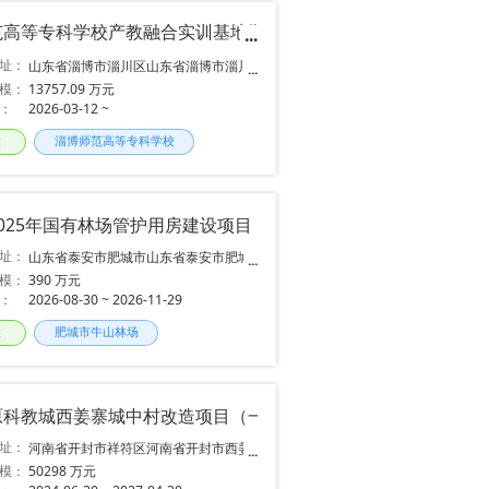
范高等专科学校产教融合实训基地学生富建设项目女生公寓
址：
山东省淄博市淄川区山东省淄博市淄川
区钟楼街道淄博师范高等专科学校北院
模：
13757.09 万元
区
：
2026-03-12 ~
段
淄博师范高等专科学校
025年国有林场管护用房建设项目
址：
山东省泰安市肥城市山东省泰安市肥城
市王瓜店街道办事处邓李付村北
模：
390 万元
：
2026-08-30 ~ 2026-11-29
段
肥城市牛山林场
原科教城西姜寨城中村改造项目（一期）
址：
河南省开封市祥符区河南省开封市西姜
寨城中村
模：
50298 万元