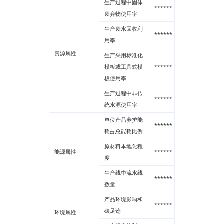
生产过程中固体
******
--
废弃物使用率
生产废水回收利
******
--
用率
资源属性
生产采用标准化
模板或工具式模
******
--
板使用率
生产过程中非传
******
--
统水源使用率
单位产品养护能
******
--
耗占总能耗比例
原材料本地化程
能源属性
******
--
度
生产线中流水线
******
--
数量
产品环境影响和
******
--
碳足迹
环境属性