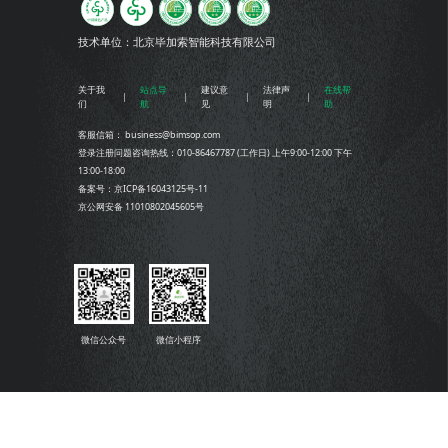
技术单位：
北京毕加索智能科技有限公司
关于我
站点导
建议意
法律声
在线帮
们
航
见
明
助
客服信箱： business@bimsop.com
登录注册问题咨询热线：010-86467787 (工作日) 上午9:00-12:00 下午
13:00-18:00
备案号：京ICP备16043125号-11
京公网安备 11010802045605号
微信公众号
微信小程序