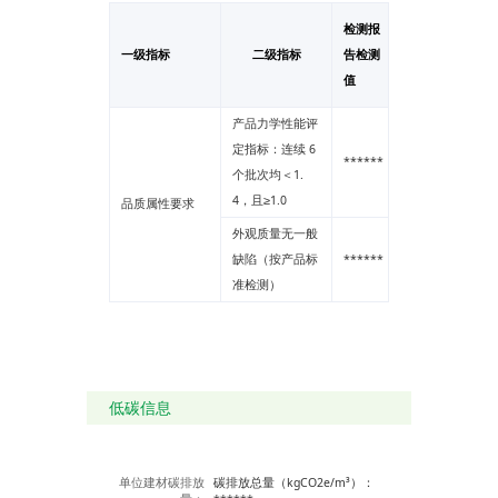
检测报
一级指标
二级指标
告检测
单位
值
产品力学性能评
定指标：连续 6
******
--
个批次均＜1.
4，且≥1.0
品质属性要求
外观质量无一般
缺陷（按产品标
******
--
准检测）
低碳信息
单位建材碳排放
碳排放总量（kgCO2e/m³）：