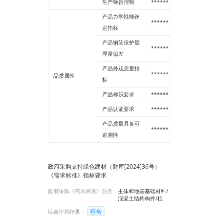
生产噪音控制
******
--
产品力学性能评
******
--
定指标
产品钢筋保护层
******
--
厚度偏差
产品外观质量指
******
--
品质属性
标
产品标识要求
******
--
产品认证要求
******
--
产品质量具备可
******
--
追溯性
政府采购支持绿色建材（财库[2024]36号）
《需求标准》指标要求
政府采购《需求标准》分类：
主体和地基基础材料/
混凝土结构构件/柱
符合
综合评判结果：