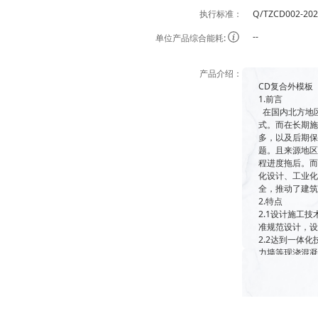
执行标准：
Q/TZCD002
--
单位产品综合能耗:
产品介绍：
CD复合外模板
1.前言
在国内北方地
式。而在长期
多，以及后期
题。且来源地
程进度拖后。而
化设计、工业
全，推动了建
2.特点
2.1设计施工
准规范设计，
2.2达到一体
力墙等现浇混
术要求。
2.3采用多层
丝、防火构造
热性能良好，
2.4采用工程