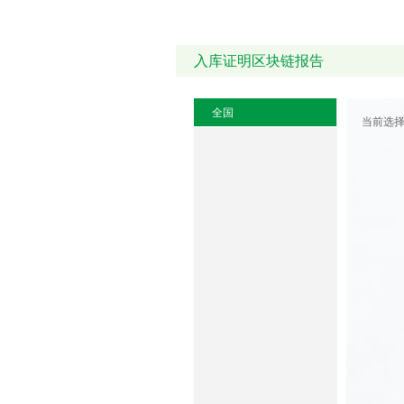
假可乘之机，
场验证，有效
2.5保温与模
入库证明区块链报告
温与模板合二
综合造价。
全国
当前选