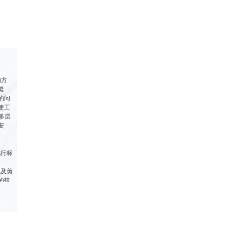
的方
繁
的问
使工
多层
安
现行标
柱及剪
的技
镀锌钢
温隔
，无造