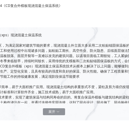
-2024《CD复合外模板现浇混凝土保温系统》
（xps）现浇混凝土保温系统
区，为满足国家对建筑节能的要求，现浇混凝土外立面大多采用二次粘贴锚固保温板
施工和使用过程中出现诸多问题，如粘贴工期长、高空作业、防火隐患、后续面层做法
保温板脱落、面层开裂等一直难以攻克的建筑问题。以该项目面临工期较短，工人紧缺
区冬季来临较早，持续时间较长，采用传统的支模板和二次粘贴锚固保温板的方式，会
CD复合外模板（xps）现浇混凝土保温系统技术从根本上解决了以上问题，能够做到
化生产、定型化安装，且具有较高的强度和良好的保温、防火性能。确保了工程质量和
筑节能工作的持续健康发展，满足现阶段保温节能要求
技术简单，易于大面积推广应用。现浇混凝土结构的承重形式不变，梁柱及剪力墙仍按
设计标准和计算软件齐全，施工技术成熟，易于大面积推广应用。
化技术要求，实现了建筑保温与结构同寿命的目的。将复合保温外模板与建筑结构的梁
凝土构件浇注在一起，并通过连接件牢固连接，达到了同步设计、同步施工、同步验收
展开
结构设计型式，具有较高的强度和良好的保温、防火性能。复合保温外模板由保温层、
层、抗裂层、粘结层、耐碱网布组成，具有较高的力学强度，可直接做外模板使用，保
满足建筑节能的要求。
化预制形式，确保产品工程质量。复合保温外模板全部采用工厂化预制，在使用过程中