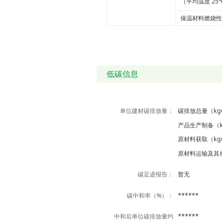
（平均温度 25
保温材料燃烧性
低碳信息
单位建材碳排放量：
碳排放总量（kgC
产品生产制备（kg
原材料获取（kgC
原材料运输及其他（
碳足迹报告：
暂无
碳中和率（%）：
******
中和后单位碳排放量约
******