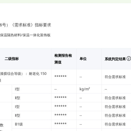
]36号）《需求标准》指标要求
/保温隔热材料/保温一体化装饰板
检测报告检
二级指标
单位
系统判定结果
测值
漆膜综合等级）： 耐老化 150
******
--
符合需求标准
级
Ⅰ型
--
kg/m²
--
Ⅱ型
******
--
符合需求标准
Ⅰ型
******
--
符合需求标准
Ⅱ型
******
--
符合需求标准
B1级
******
--
符合需求标准
数