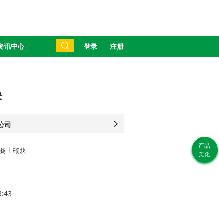
登录
注册
资讯中心
块
公司
如
产品
混凝土砌块
系
美化
经理
3:43