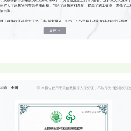
W/m-K；灰砂砖的导热系数为0.528W/m-K），为普通混凝土的1/6左右。这样就大大减薄
的便扩大了建筑物的有效使用面积，节约了建筑材料厚度，提高了施工效率，降低了工
筑物自重。
凝土砌块抗压强度大于25千克/平方厘米，相当于125号粘土砖和灰砂砖的抗压强度
展开
重轻，整体性能好，地震时惯性力小，所以具有一定的抗震能力。这对于我们这个多地
很大益处的。
有很好的加工性能。能锯、能创、能钉、能铣、能钻。并且能在制造过程中加钢筋。给
方便与灵活性。
度为600℃以下时，其抗压强度稍有增长，当温度在600℃左右时，其抗压强度接近
所以作为建筑材料的加气混凝土的防火性能达到国家一级防火标准。
气孔结构可知，由于加气混凝土的内部结构像面包一样，均匀地分布着大量的封闭气孔
筑材料所不具有的吸音性能。
择城市：
全国
本报告仅用于采信数据库入库凭证，不能作为招投标凭证
土拼装大板可节省成品堆放场地；节约砌筑人工；减少了施工作业；加快了现场施工进
率。
同原材料，不同条件来量身定造。原材料可选择河砂、粉煤灰、矿砂等多种，因地制宜
用，有利环保，真正的变废为宝。以我司为例每年可消耗粉煤灰及脱硫石膏等固体废弃