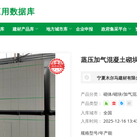
应用数据库
目库
建材产品库
地方城市库
企业申报
政府集采平台
蒸压加气混凝土砌
宁夏木尔马建材有限
产品分类：
砌体/砌块/加气
产品类型：
入库城市：
全国
入库时间：
2025-12-16 13:4
规格型号/年产能