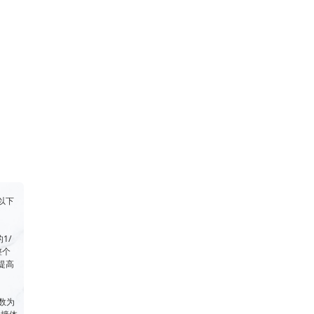
以下
1/
整个
提高
系数为