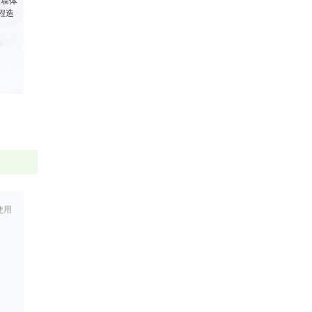
了墙体
程造
。
震国
施工
常温时
，因
使用
度，
。并
物约