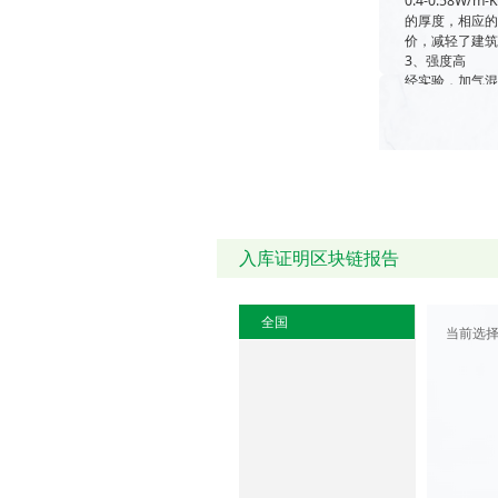
0.4-0.58
的厚度，相应
价，减轻了建
3、强度高
经实验，加气混
4、抗震性
加气混凝土容
家来讲将是有
5、加工性
加气混凝土具
带来了很大的
6、耐高温
加气混凝土在温
入库证明区块链报告
的抗压强度，
7、隔音性
从加气混凝土
此具有一般建
全国
当前选
8、机械化
预制加气混凝
提高了施工效
9、适应性
可根据当地不
且可以废物利
8-11万吨。