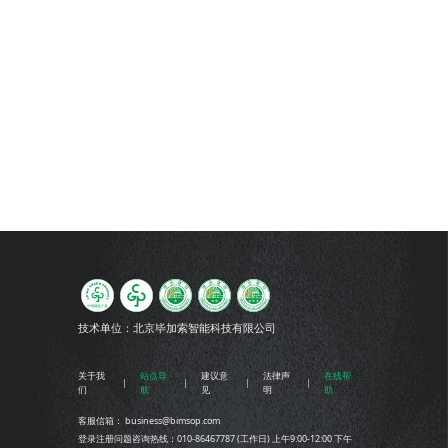
技术单位：
北京毕加索智能科技有限公司
关于我
站点导
建议意
法律声
在线帮
们
航
见
明
助
客服信箱： business@bimsop.com
登录注册问题咨询热线：010-86467787 (工作日) 上午9:00-12:00 下午