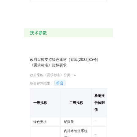
粒，熔点约为130℃，
相对密度为0.941～0.9
60。它具有良好的耐热
性和耐寒性，化学稳定
性好，还具有较高的刚
性和韧性，机械强度
好。介电性能，耐环境
技术参数
应力开裂性亦较好。
1、长久的使用寿命：
在正常条件下，最少寿
命达50年。
2、卫生性好：PE管无
毒，不含重金属添加
政府采购支持绿色建材（财库[2022]35号）
剂，不结垢，不滋生细
《需求标准》指标要求
菌，很大的解决了饮用
水二次污染的问题。符
合GB/T17219安全性评
政府采购《需求标准》分类：
--
价标准规定以及国家卫
符合
综合评判结果：
生部相关的卫生安全评
价规定。
3、可耐多种化学介质
检测报
的腐蚀：无电化学腐
蚀。
一级指标
二级指标
告检测
单位
4、内壁光滑，摩擦系
值
数极低，介质的通过能
力相应提高并具有优异
的耐磨性能。
绿色要求
铅限量
--
mg/kg
--
5、柔韧性好，抗冲击
强度高，耐强震、扭
内排水管道系统
曲。
--
dB
--