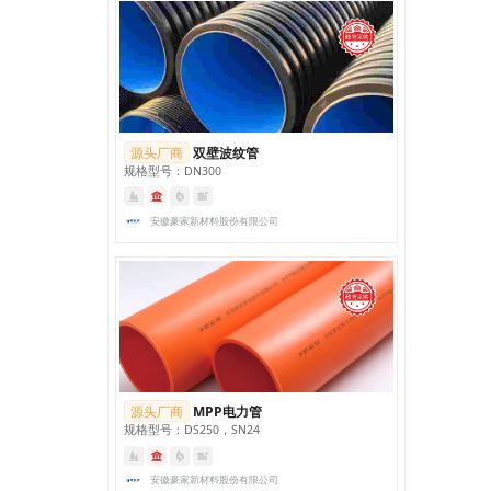
，短期使用温度甚至可
达120°C ， 完全能够满
足建筑给排水规范中热
水系统的使用要求。
在机械性能方面， PPR
管材同样表现出色。其
质量轻，比重仅为金属
管的七分之一，大大降
低了施工强度。同时，
源头厂商
双壁波纹管
PPR管材的耐压力试验
规格型号：DN300
强度高达5MPa ，韧性
好、耐冲击，能够承受
较高的工作压力。此
安徽豪家新材料股份有限公司
外， PPR管材的内外壁
光滑，流体阻力小，不
仅有利于降低管道系统
的能耗，还能提高水流
的通畅性。
在安装和使用方面， P
PR管材也有着独特的优
势。其具有良好的焊接
性能，可采用热熔和电
熔连接，安装方 便快
捷，接头可靠。这种连
接方式不仅简化了施工
源头厂商
MPP电力管
流程，还提高了管道系
规格型号：DS250，SN24
统的整体性能。同时，
PPR管材的使用寿命
长，在正常工作条件
安徽豪家新材料股份有限公司
下，其使用寿命可达50