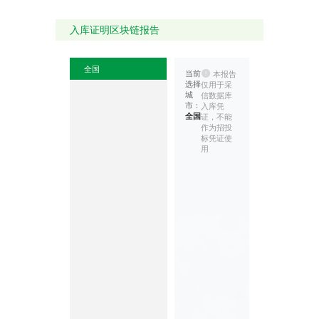
材，其断裂伸长率一般
超过400%，对管基不
入库证明区块链报告
均匀沉降适应能力非常
强。
4、PE管道系统可挠性
a、聚乙烯的挠性使PE
全国
管道可以盘卷，以较长
当前
本报告
的长度供货，避免了大
选择
仅用于采
量接头和管件的使用，
城
信数据库
减少了连接的工作量。
市：
入库凭
我公司按实际考虑，dn
全国
证，不能
≤50mm的PE管可以盘
作为招投
卷形式供货。
标凭证使
b、较大管径的PE管可
用
以在地面上（即管沟
外）连接好后再铺入管
沟，减少了连接的难度
和工作量。
c、在某些场合（如穿
过公路、铁路路基，河
流等场合），可以利用
聚乙烯管的挠性和质量
轻，以及具有优良的耐
刮痕能力，施工时可以
不开挖管沟，采用定向
钻孔技术敷设聚乙烯管
道。
d、可以用长管沉入的
方法在江河湖底敷设聚
乙烯管道。施工时在敷