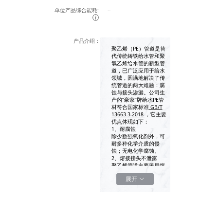
单位产品综合能耗:
--
产品介绍：
聚乙烯（PE）管道是替
代传统铸铁给水管和聚
氯乙烯给水管的新型管
道，已广泛应用于给水
领域，圆满地解决了传
统管道的两大难题：腐
蚀与接头渗漏。公司生
产的“豪家”牌给水PE管
材符合国家标准
GB/T
13663.3-2018
，它主要
优点体现如下：
1、耐腐蚀
除少数强氧化剂外，可
耐多种化学介质的侵
蚀；无电化学腐蚀。
2、熔接接头不泄露
聚乙烯管道主要采用熔
接连接，本质上保证接
展开
口的材质、结构与管体
本身的同一性，实现了
接头与管材的一体化。
3、对地下运动有效抵
抗
PE管是一种高韧性的管