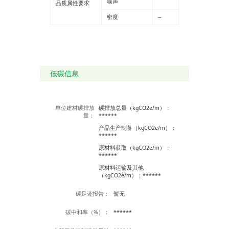
噪声
6、重量轻，运输、安
品质属性要求
装便捷。
密度
--
kg/m³
--
7、独特的电熔连接和
热熔对接、热熔承插连
接技术使接口强度高与
管材本体，保证了接口
的安全可靠。
8、焊接工艺简单，施
工方便，工程综合造价
低。
低碳信息
9、PE环保健康给水管
材dn20~dn90为蓝色，
dn110以上为蓝色或黑
色带蓝线，其他颜色需
单位建材碳排放
碳排放总量（kgCO2e/m）：
定做，配件颜色与管材
量：
******
颜色相对应。
10、水流阻力小：HDP
产品生产制备（kgCO2e/m）：
E管道具有光滑的内表
******
面，其曼宁系数为0.00
原材料获取（kgCO2e/m）：
9。光滑的表现和非粘
******
附特性保证HDPE管道
具有较传统管材更高的
原材料运输及其他
输送能力，同时也降低
（kgCO2e/m）：******
了管路的压力损失和输
水能耗。
碳足迹报告：
暂无
PPR管材，作为一种广
泛应用的塑料管道材
料，以其独特的性能优
碳中和率（%）：
******
势在建筑、工业、农业
等多个领域发挥着重要