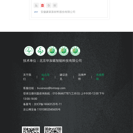
安徽豪家新材料股份有限公司
技术单位：
北京毕加索智能科技有限公司
关于我
站点导
建议意
法律声
在线帮
们
航
见
明
助
客服信箱： business@bimsop.com
登录注册问题咨询热线：010-86467787 (工作日) 上午9:00-12:00 下午
13:00-18:00
备案号：京ICP备16043125号-11
京公网安备 11010802045605号