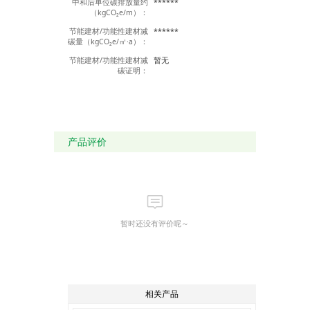
中和后单位碳排放量约
******
作用。
（kgCO₂e/m）：
首先，从原料构成上来
看， PPR管材的原料分
节能建材/功能性建材减
******
子主要由碳和氢元素组
碳量（kgCO₂e/㎡·a）：
成，不含有害有毒元
素，因此其卫生性能极
节能建材/功能性建材减
暂无
佳。这种特性使得PPR
碳证明：
管材不仅适用于冷热水
管道，还可用于纯净饮
用水系统，有效避免了
传统管道材料可能带来
的水质污染问题。同
时， PPR管材在生产、
施工、使用的过程中对
产品评价
环境无污染，属于绿色
建材，符合现代社会的
环保理念。
其次， PPR管材在物理
性能上也有着优异的表
现。其导热系数仅为钢
管的1/200 ，因此保温
节能效果显著。这使得
暂时还没有评价呢～
PPR管材在热水系统中
具有得天独厚的优势，
能够大大减少热量损
失，提高能源利用效
率。此外， PPR管材还
具有较好的耐热性，其
相关产品
维卡软化点高达131.5°
C ，工作温度可达95°C