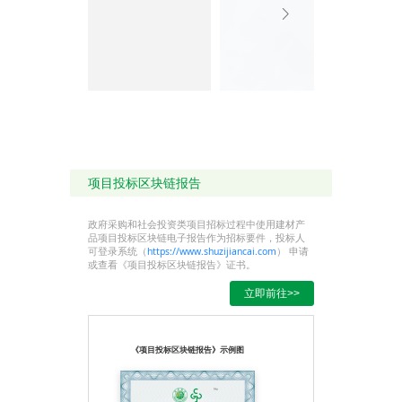
设管道位置预先连接成
一条长管，然后直接固
定重物沉入水底。
e、用PE管做衬管的方
法修复旧的城市给水
管。
5、具有良好的抵抗快
速裂纹传递能力
6、使用寿命长
聚乙烯压力管道系统的
安全使用寿命为50年以
上。这已为国际标准和
国外一些先进标准所确
项目投标区块链报告
认。
7、易回收利用
聚乙烯材料是环保型的
政府采购和社会投资类项目招标过程中使用建材产
材料，可以回收再利用
品项目投标区块链电子报告作为招标要件，投标人
与排水项目。
可登录系统（
https://www.shuzijiancai.com
） 申请
8、PE给水管良好的卫
或查看《项目投标区块链报告》证书。
生性能
PE材料是一种高分子的
立即前往>>
碳氢化合物，不溶于
水，具有生物惰性，对
地下水和土壤没有损
害。在生产加工过程中
不产生有害物质，解决
《项目投标区块链报告》示例图
了饮用水的二次污染，
卫生性符合GB/T17219
安全性评价规定，且PE