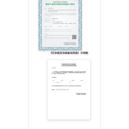
材料可以回收循环使
用，因而是一种绿色环
保材料。
PE给水管加工时不添加
重金属盐稳定剂，无毒
性，无结垢，不滋生细
菌，较好地解决了城市
饮用水的二次污染问
题。
9、管道内壁光滑，水
头损失小，PE管道的流
通能力比其它一般管道
提高30%以上。成本
《区块链采信核验说明函》示例图
低、投资省与金属管道
相比，可减少工程投资
的三分之一左右。使用
寿命长，可减少维护、
保养费用。因管材重量
比同规格其他管材的
轻，容易搬运和安装，
焊接工艺简单，施工效
率高，工程综合造价
低。
应用范围：市政供水系
统，建筑给水系统,居住
小区厂区埋地给水系
统，工业和水处理管道
系统等。
主要性能参数
高密度聚乙烯为无毒、
无味、无臭的白色颗