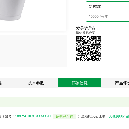
C1983K
10000 件/年
分享该产品
微信扫码分享
告
技术参数
低碳信息
产品评
书
（编号：
10925GBM020090041
）
查看此认证证书下
其他关联产
证书已采信