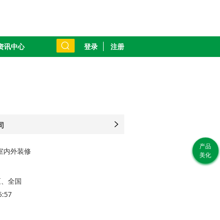
登录
注册
资讯中心
司
如
产品
室内外装修
系
美化
经理
区、全国
5:57