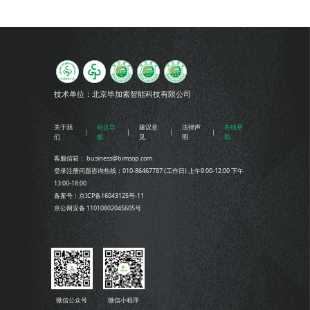
技术单位：
北京毕加索智能科技有限公司
关于我
站点导
建议意
法律声
在线帮
们
航
见
明
助
客服信箱： business@bimsop.com
登录注册问题咨询热线：010-86467787 (工作日) 上午9:00-12:00 下午
13:00-18:00
备案号：京ICP备16043125号-11
京公网安备 11010802045605号
微信公众号
微信小程序