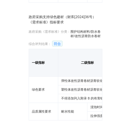
四、施工要点
◆基层处理(同步施工则
省略此步骤)：
①清洁及润湿：高压水
政府采购支持绿色建材（财库[2024]36号）
枪清洗基面，并对干燥
《需求标准》指标要求
的平基面要进行 12 小
时以上的明水浸润过
政府采购《需求标准》分类：
围护结构材料/防水卷
程。立面防水施 工前，
材/改性沥青防水卷材
立面需涂刷专用 TPZ 封
底剂。
符合
综合评判结果：
②明水清理：无明水施
工，施工前对清扫后回
流的明水，扬撒水泥干
检测报
灰后，再进行二次清
一级指标
二级指标
告检测
扫。
◆水泥胶浆调制(稠度控
值
制)：
①平面胶浆调制：水、
弹性体改性沥青卷材沥青软化点
--
灰、专用胶粉的比例
为：0.4：1：0.002。
绿色要求
塑性体改性沥青卷材沥青软化点
--
②立面胶浆调制：水、
灰、专用胶粉的比例
不得添加列入附录 B 的有害物质
--
为：0.35：1：0.004。
◆赶浆排气(卷材的铺贴
浸泡时间168h
--
施工)：
品质属性要求
耐水性能
①平基面卷材铺贴施
拉伸强度保持率
--
工：施工基面涂布厚度
不小于 2.0mm 的水泥
胶浆一在已涂好胶浆的
防水基面上展开 卷材，