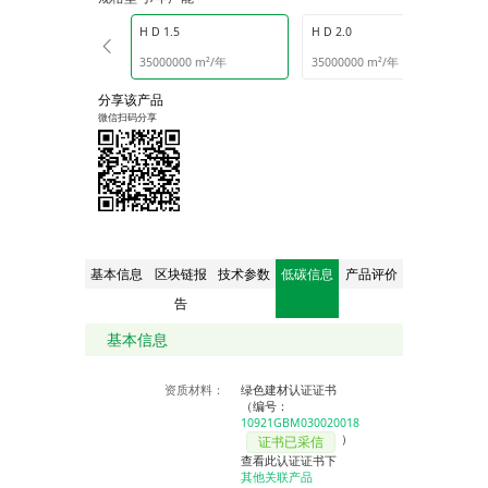
H D 1.5
H D 2.0
00 m²/年
35000000 m²/年
35000000 m²/年
分享该产品
微信扫码分享
基本信息
区块链报
技术参数
低碳信息
产品评价
告
基本信息
资质材料：
绿色建材认证证书
（编号：
10921GBM030020018
）
证书已采信
查看此认证证书下
其他关联产品