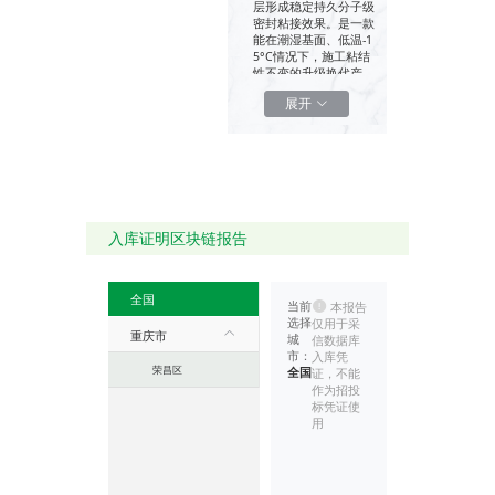
层形成稳定持久分子级
密封粘接效果。是一款
能在潮湿基面、低温-1
5°C情况下，施工粘结
性不变的升级换代产
品。
展开
TPZ 系列
产品名称、标记及适用
范围
入库证明区块链报告
执
厚
宽
全国
序
名
行
度
度
适用
当前
本报告
号
称
标
(m
(m
范围
选择
仅用于采
重庆市
准
m)
m)
城
信数据库
市：
入库凭
工业
荣昌区
全国
证，不能
G
与民
作为招投
B/
用建
TP
标凭证使
T
筑的
Z
用
3
底
分
5
板、
子
4
侧
粘
6
墙、
高
10