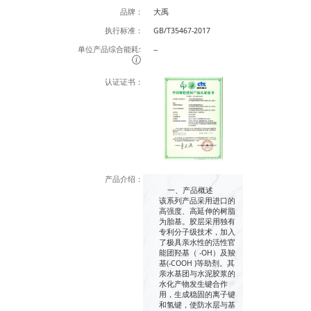
品牌：
大禹
执行标准：
GB/T35467-2017
单位产品综合能耗:
--
认证证书：
产品介绍：
一、产品概述
该系列产品采用进口的
高强度、高延伸的树脂
为胎基。胶层采用独有
专利分子级技术，加入
了极具亲水性的活性官
能团羟基（ -OH）及羧
基(-COOH )等助剂。其
亲水基团与水泥胶浆的
水化产物发生键合作
用，生成稳固的离子键
和氢键，使防水层与基