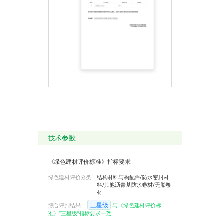
裂变时导致防水层被拉
断和被拉薄的风险。
◆ 与建筑同寿命
TPZ 胶层中加入了抗老
化性能的 CR 橡胶、IIR
橡胶，胎体为高强树脂
材质。该产品具有超强
的抗老化性及抗腐蚀
性，可与建筑同寿命。
尤其适用于沿海地区及
化工建筑工程。
纤维增强型卷材底板施
工双重安全保障
TPZ 纤维增强型卷材在
底板施工时具有湿铺 +
预铺双重安全保障，即
防水层下表面与垫层实
现满粘密封， 消除了明
水层及水压，最大程度
技术参数
减少了防水层缺陷处的
渗水量。同时防水层上
表面纤维结合层与后浇
《绿色建材评价标准》指标要求
结构混凝土形成不窜水
的密封界面，实现了防
绿色建材评价分类：
结构材料与构配件/防水密封材
水双重安全保障。
料/其他沥青基防水卷材/无胎卷
2.省工
材
实现防水施工“零”等待
不受天气影响：具备分
三星级
综合评判结果：
与《绿色建材评价标
子粘专利技术的胶层，
准》“三星级”指标要求一致
可实现胶层间水中粘合