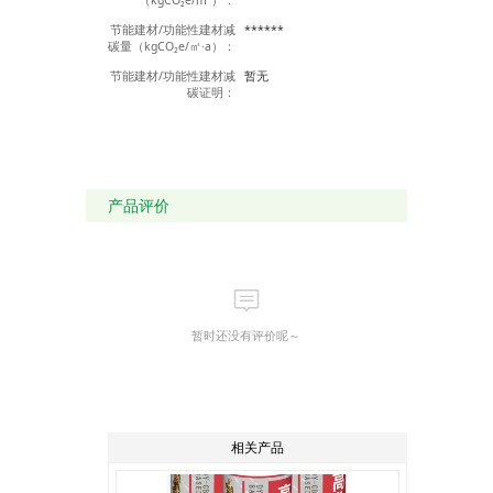
地平整、坚实并搭设防
节能建材/功能性建材减
******
护棚防止日晒雨淋，室
碳量（kgCO₂e/㎡·a）：
内存放时保持 通风，卷
材存储环境温度不应高
节能建材/功能性建材减
暂无
于 50℃。
碳证明：
◆存储期
在以上正常储存、运输
条件下，储存期自生产
日期起为一年。
产品评价
暂时还没有评价呢～
相关产品