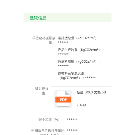
展卷的同时一并除去 T
PZ 卷材下表面膜一拖
抻对正卷材一赶浆排
低碳信息
气，并确保有连续的水
泥浆排出。
②立面卷材铺贴施工：
立面基层人工用抹子批
浆厚度大于 1mm 一除
单位建材碳排放
碳排放总量（kgCO2e/m²）：
去卷材上表面膜，并在
量：
******
其上连续均匀 涂刷水泥
浆一拖抻对正卷材一赶
产品生产制备（kgCO2e/m²）：
浆排气。
******
◆组织标准程序化施
原材料获取（kgCO2e/m²）：
工：
******
按施工程序分组、分部
进行施工。组织建立胶
原材料运输及其他
浆调制班组、卷材铺设
（kgCO2e/m²）：******
班组、赶浆排气班组，
责任到人、各 负其职，
碳足迹报
施工过程只需简单培训
新建 DOCX 文档.pdf
告：
即可实施作业。
五、运输及存储
◆运 输
2.16M
材料立放，高度不超过
两层且有防雨措施，运
输时防止倾斜或横压，
碳中和率（%）：
******
装卸时不得抛扔；
◆存 储
中和后单位碳排放量约
******
单层立放存储，材料在
（kgCO₂e/m²）：
室外现场存放时堆放场