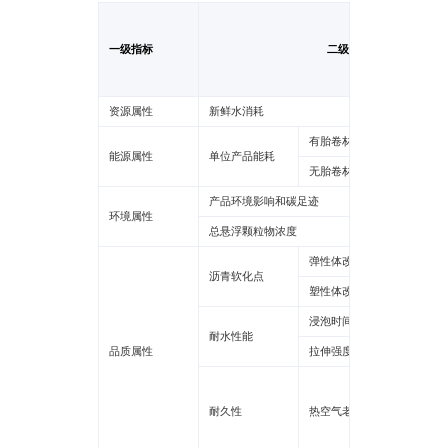
的特性，实现卷材小雨
中带雨施工，同时雨后
可立即进行防水施工，
一级指标
二级指标
工期不受天气影响。 防
水施工“零”等待：TPZ
与基层混凝土／水泥砂
浆施工同步进行，和传
资源属性
新鲜水消耗
统防水材料相比，可节
省工期 3/4 以上，真正
有胎卷材
做到防水施工“零”等
能源属性
单位产品能耗
待。
无胎卷材
3. 省钱
防水构造层次更简单，
产品环境影响和碳足迹
成本更节省示意图 地下
环境属性
工程底板防水构造层次
总悬浮颗粒物浓度
为砼垫层、防水层、结
构层，省去了有窜水隐
弹性体改性沥青
患的砼保护层，防水效
沥青软化点
果更安全，结构层次更
塑性体改性沥青
简单，可节约工程直接
成本约 30~35 元 / ㎡；
浸泡时间
三、施工概要
耐水性能
湿铺“同步施工”做法：
品质属性
拉伸强度保持率
防水层与基层混凝土或
水泥砂浆同时施工，防
温度/时
水基层混凝土／水泥砂
浆施工 2~4 小时后，当
耐久性
热空气老化
拉伸性
基层能承载人体重量
时，即进行的防水层的
低温柔
湿铺施工。