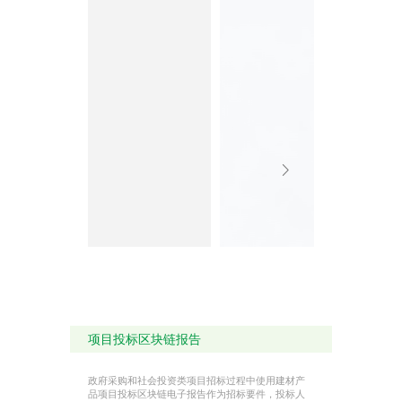
1
7-
1.5
顶
分
00
2
板、
子
0
屋
防
1
面、
水
7
卫生
卷
H
间、
材
D
泳池
及蓄
水池
二、TPZ 产品特点及应
用: 安全 + 省工 + 省钱
1.安全
◆ 低温亲水性
防水不怕水，TPZ 分子
级胶层实现了在低温的
冰水中亲水性不发生改
项目投标区块链报告
变，从而保障了胶层粘
结力不会受水 温降低而
影响亲水性能。此技术
解决了在施工过程中因
政府采购和社会投资类项目招标过程中使用建材产
潮湿基层温差变化大导
品项目投标区块链电子报告作为招标要件，投标人