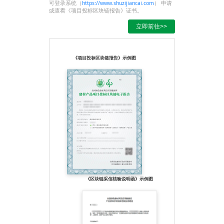
致材料与基层密封效果
可登录系统（
https://www.shuzijiancai.com
） 申请
不稳定的问题，是现有
或查看《项目投标区块链报告》证书。
反应粘技术的迭代升
级。
立即前往>>
◆ 低温连续性
长、短搭接边胶层之间
连续密封是卷材间衔接
形成一体最重要的保
《项目投标区块链报告》示例图
障。拥有分子级粘接力
的 TPZ 胶层可 实现 -1
5℃胶层之间相互粘接
即可融为一体。此技术
解决了因施工温度低导
致胶层粘结性能下降搭
接边开口的问题。
◆满粘密封性
分子级的湿铺自粘胶层
通过水泥胶浆为介质，
与基层形成满粘不窜水
的密封界面。即使防水
层后期有少量成品破
损，不影响整体防水安
全性。
◆ 抗基层裂变性
《区块链采信核验说明函》示例图
该产品选用的是高强度
+ 高延伸进口树脂胎
体，并具有胎胶滑移的
专利技术。规避了 PET
延伸率低、交叉膜强度
低的缺陷，当基层发生