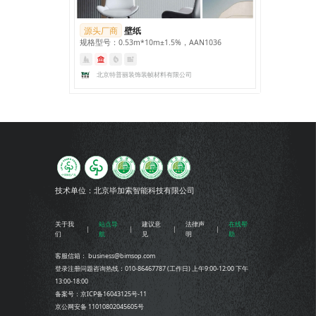
源头厂商
壁纸
规格型号：0.53m*10m±1.5%，AAN1036
北京特普丽装饰装帧材料有限公司
技术单位：
北京毕加索智能科技有限公司
关于我
站点导
建议意
法律声
在线帮
们
航
见
明
助
客服信箱： business@bimsop.com
登录注册问题咨询热线：010-86467787 (工作日) 上午9:00-12:00 下午
13:00-18:00
备案号：京ICP备16043125号-11
京公网安备 11010802045605号