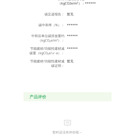
（kgCO2e/m²）：******
碳足迹报告：
暂无
碳中和率（%）：
******
中和后单位碳排放量约
******
（kgCO₂e/m²）：
节能建材/功能性建材减
******
碳量（kgCO₂e/㎡·a）：
节能建材/功能性建材减
暂无
碳证明：
产品评价
暂时还没有评价呢～