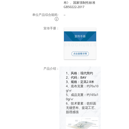
布》、国家强制性标准
GB50222-2017
单位产品综合能耗:
--
宣传手册：
产品介绍：
1、风格：现代简约
2、代码：BAV
3、规格：定高2.8米
4、底布克重：约70±10
g/㎡
5、成品克重：约165±1
0g/㎡
6、技术要素：纺织面
无缝壁布、提花工艺、
肌理感强