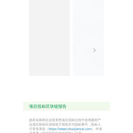
胶、整体装饰效果好
④产品全流程质量监控
采用织物专用环保线料
为原材料，经国家检测
中心检测，符合室内装
饰检测要求
16道工序，全流程控
制，三检三验，层层把
关,质量有保证
8、产品执行标准：
《优品联盟》优选标准
TCADBM7-2018《墙
布》
国家强制性标准GB502
项目投标区块链报告
22-2017《建筑内部装
修设计防火规范》
国家强制性标准GB502
政府采购和社会投资类项目招标过程中使用建材产
10-2018《建筑装饰装
品项目投标区块链电子报告作为招标要件，投标人
修工程质量验收标准》
可登录系统（
https://www.shuzijiancai.com
） 申请
9、可定制功能：阻