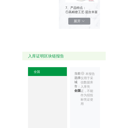
7、产品特点：
①高精密工艺·层次丰富
高精密纺织面无缝墙布
产品，经线密度>2900
展开
0，纬线密度>23梭，编
织紧密，护墙耐磨，花
型层次表现丰富
入库证明区块链报告
②透气性好·韧性高·超
级三防
全国
透气性好：不阻断墙体
当前
本报告
水汽，无助于霉菌生长
选择
仅用于采
韧性高：抗磨，耐拉，
城
信数据库
防开裂
市：
入库凭
超级三防：防水，防
全国
证，不能
油，防污
作为招投
标凭证使
用
③克重高·遮盖力强
无纺基底优选70g底
材，遮盖力好，不透