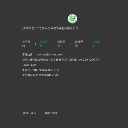
技术单位：
北京毕加索智能科技有限公司
关于我
站点导
建议意
法律声
在线帮
们
航
见
明
助
客服信箱： business@bimsop.com
登录注册问题咨询热线：010-86467787 (工作日) 上午9:00-12:00 下午
13:00-18:00
备案号：京ICP备16043125号-11
京公网安备 11010802045605号
微信公众号
微信小程序