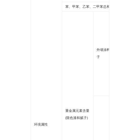
苯、甲苯、乙苯、二甲苯总和
铅
镉
六价铬
汞
外墙涂料外墻腻
砷
子
钡
硒
锑
钴
铅
可溶性
重金属元素含量
(限色漆和腻子)
镉
环境属性
可溶性
六价铬