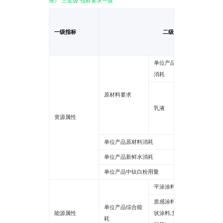
准》“三星级”指标要求一致
一级指标
二级指标
单位产品原材料
消耗
残余单
原材料要求
苯、甲
乳液
苯、二
资源属性
总和
单位产品原材料消耗
单位产品新鲜水消耗
单位产品中钛白粉用量
平涂涂料
质感涂料(砂壁
单位产品综合能
能源属性
状涂料,复层涂
耗