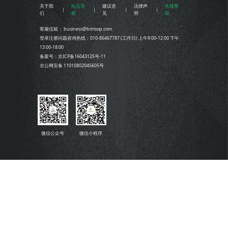
关于我
站点导
建议意
法律声
在线帮
们
航
见
明
助
客服信箱： business@bimsop.com
登录注册问题咨询热线：010-86467787 (工作日) 上午9:00-12:00 下午
13:00-18:00
备案号：京ICP备16043125号-11
京公网安备 11010802045605号
微信公众号
微信小程序