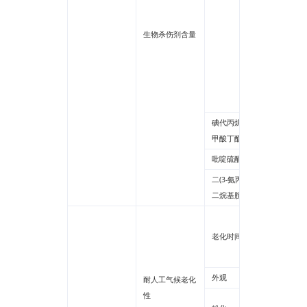
甲基异
I)
生物杀伤剂含量
双氯辛
啉酮(DC
异噻唑
总和
碘代丙炔基氨基
甲酸丁酯(IPBC)
吡啶硫酮锌(ZPT)
二(3-氨丙基)十
二烷基胺
水性多
老化时间
水性氟
其他
外观
耐人工气候老化
性
平涂