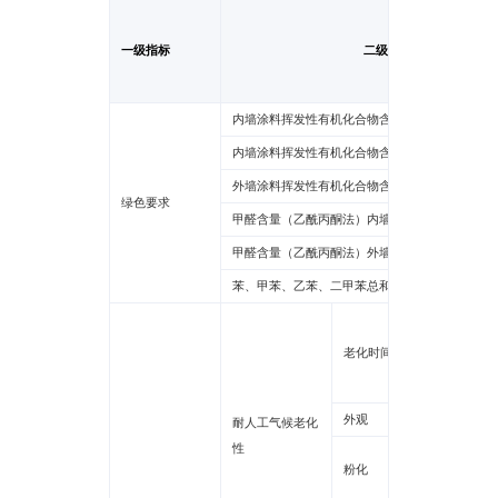
一级指标
二级指标
内墙涂料挥发性有机化合物含量（ 60° 光泽≤ 10
内墙涂料挥发性有机化合物含量（ 60° 光泽＞10
外墙涂料挥发性有机化合物含量
绿色要求
甲醛含量（乙酰丙酮法）内墙涂料
甲醛含量（乙酰丙酮法）外墙涂料
苯、甲苯、乙苯、二甲苯总和
水性多
老化时间
水性氟
其他
外观
耐人工气候老化
性
平涂1
粉化
质感0