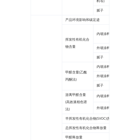
料等)
腻子
产品环境影响和碳足迹
60°光泽
内墙涂料
60°光泽
挥发性有机化合
物含量
外墙涂料
腻子
内墙涂料
甲醛含量(乙酰
外墙涂料
丙酮法)
腻子
游离甲醛含量
内墙涂料
(高效液相色谱
外墙涂料
法)
半挥发性有机化合物(SVOC)含量
总挥发性有机化合物释放量
甲醛释放量