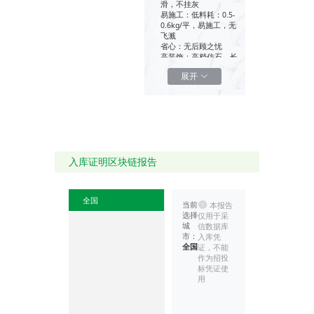
滑，不挂灰
易施工：低料耗：0.5-
0.6kg/平，易施工，无
飞溅
省心：无后顾之忧
高装饰：高档仿石，长
期自洁
展开
寿命长：漆膜使用寿命
长
增值：可使建筑长久保
值
适用酒店、写字楼、医
院、高端住宅与公共住
宅等内外墙装饰
入库证明区块链报告
全国
当前
本报告
选择
仅用于采
城
信数据库
市：
入库凭
全国
证，不能
作为招投
标凭证使
用