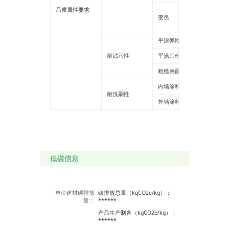
品质属性要求
平涂2
变色
质感1
平涂弹性涂料
耐沾污性
平涂其他
粗糙表面1级
内墙涂料
耐洗刷性
外墙涂料
低碳信息
单位建材碳排放
碳排放总量（kgCO2e/kg）：
量：
******
产品生产制备（kgCO2e/kg）：
******