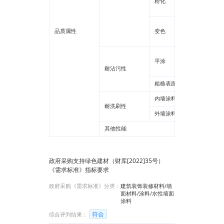
粉化
质感
平涂
品质属性
变色
质感
弹性涂
平涂
耐沾污性
其他
粗糙表面
内墙涂料
耐洗刷性
外墙涂料
其他性能
政府采购支持绿色建材（财库[2022]35号）
《需求标准》指标要求
政府采购《需求标准》分类：
建筑装饰装修材料/墙
面材料/涂料/水性墙面
涂料
符合
综合评判结果：