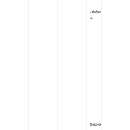
可溶性
内墙涂料内墻腻
汞
子
可溶性
砷
钡
硒
锑
钴
氯甲基
酮/甲
啉酮(3/l
I(3/1)]
辛基异
(OIT)
苯并异噻
异噻唑啉酮
IT)