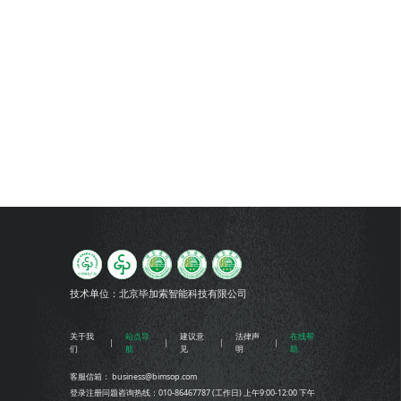
技术单位：
北京毕加索智能科技有限公司
关于我
站点导
建议意
法律声
在线帮
们
航
见
明
助
客服信箱： business@bimsop.com
登录注册问题咨询热线：010-86467787 (工作日) 上午9:00-12:00 下午