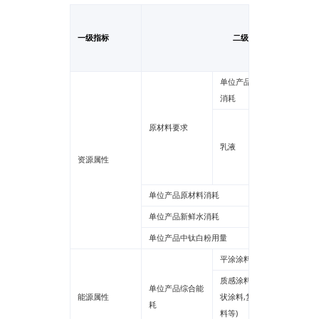
一级指标
二级指标
单位产品原材料
消耗
残余单
原材料要求
苯、甲
乳液
苯、二
资源属性
总和
单位产品原材料消耗
单位产品新鲜水消耗
单位产品中钛白粉用量
平涂涂料
质感涂料(砂壁
单位产品综合能
能源属性
状涂料,复层涂
耗
料等)