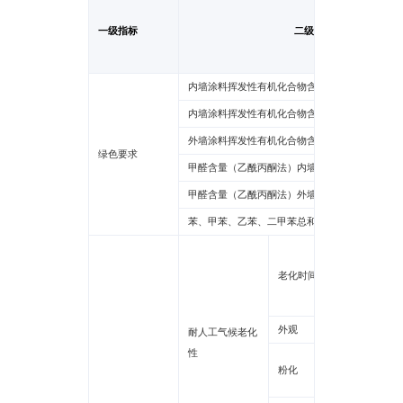
一级指标
二级指标
内墙涂料挥发性有机化合物含量（ 60° 光泽≤ 10
内墙涂料挥发性有机化合物含量（ 60° 光泽＞10
外墙涂料挥发性有机化合物含量
绿色要求
甲醛含量（乙酰丙酮法）内墙涂料
甲醛含量（乙酰丙酮法）外墙涂料
苯、甲苯、乙苯、二甲苯总和
水性多
老化时间
水性氟
其他
外观
耐人工气候老化
性
平涂1
粉化
质感0