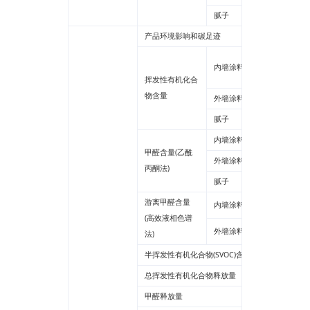
腻子
产品环境影响和碳足迹
60°光泽
内墙涂料
60°光泽
挥发性有机化合
物含量
外墙涂料
腻子
内墙涂料
甲醛含量(乙酰
外墙涂料
丙酮法)
腻子
游离甲醛含量
内墙涂料
(高效液相色谱
外墙涂料
法)
半挥发性有机化合物(SVOC)含量
总挥发性有机化合物释放量
甲醛释放量