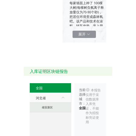
每家墙面上种了 100棵
大树(每棵树负氧离子释
放量仅为70-90个秒)，
把居住环境变成森林氧
吧。该产品和技术在涂
料、轿车坐垫、床上用
品、家居建材、日用
展开
品、小家电等得到广泛
应用。
入库证明区块链报告
全国
当前
本报告
选择
仅用于采
河北省
城
信数据库
市：
入库凭
雄安新区
全国
证，不能
作为招投
标凭证使
用