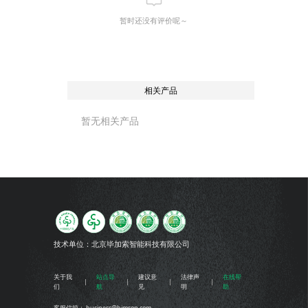
暂时还没有评价呢～
相关产品
暂无相关产品
技术单位：
北京毕加索智能科技有限公司
关于我
站点导
建议意
法律声
在线帮
们
航
见
明
助
客服信箱： business@bimsop.com