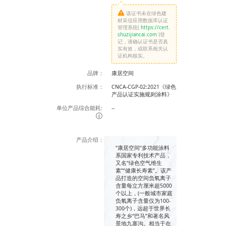
该证书未在绿色建
材采信应用数据库认证
管理系统(
https://cert.
shuzijiancai.com
)登
记，请确认证书是否真
实有效，或联系相关认
证机构核实。
品牌：
康居空间
执行标准：
CNCA-CGP-02:2021《绿色
产品认证实施规则涂料》
单位产品综合能耗:
--
产品介绍：
“康居空间”多功能涂料
系国家专利技术产品，
又名“绿色空气维生
素”“健康长寿素”。该产
品打造的空间负氧离子
含量每立方厘米超5000
个以上，(一般城市家庭
负氧离子含量仅为100-
300个)，远超于世界长
寿之乡“巴马”和著名风
景地九寨沟。相当于在