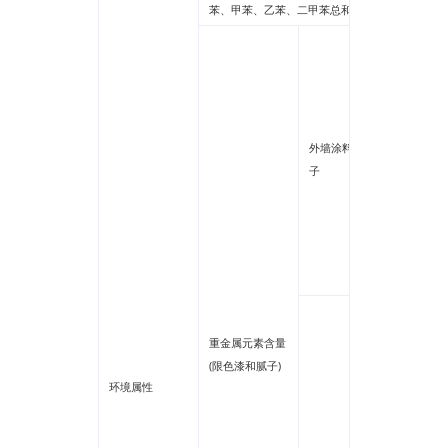
苯、甲苯、乙苯、二甲苯总和
铅
镉
六价铬
汞
外墙涂料外墻腻
砷
子
钡
硒
锑
钴
铅
可溶性
重金属元素含量
(限色漆和腻子)
镉
环境属性
可溶性
六价铬