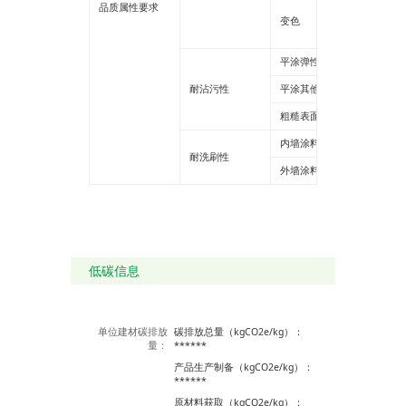
品质属性要求
平涂2
变色
质感1
平涂弹性涂料
耐沾污性
平涂其他
粗糙表面1级
内墙涂料
耐洗刷性
外墙涂料
低碳信息
单位建材碳排放
碳排放总量（kgCO2e/kg）：
量：
******
产品生产制备（kgCO2e/kg）：
******
原材料获取（kgCO2e/kg）：