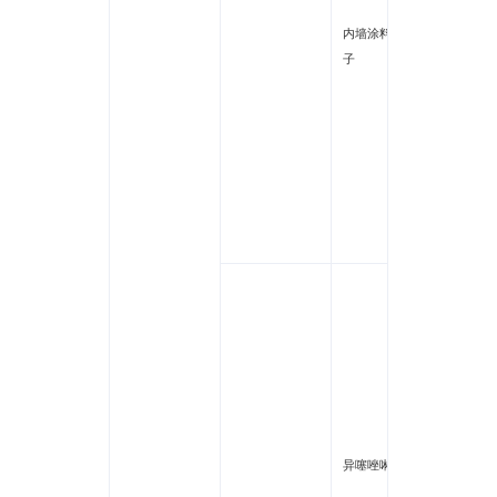
可溶性
内墙涂料内墻腻
汞
子
可溶性
砷
钡
硒
锑
钴
氯甲基
酮/甲
啉酮(3/l
I(3/1)]
辛基异
(OIT)
苯并异噻
异噻唑啉酮
IT)