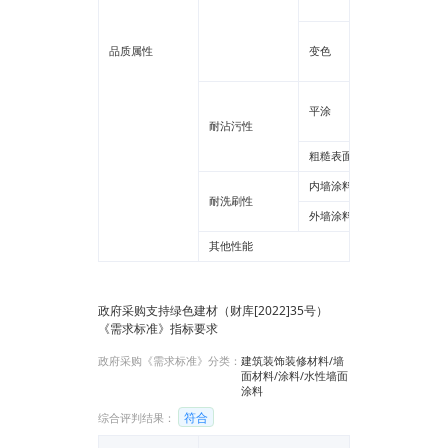
质感
平涂
品质属性
变色
质感
弹性涂
平涂
耐沾污性
其他
粗糙表面
内墙涂料
耐洗刷性
外墙涂料
其他性能
政府采购支持绿色建材（财库[2022]35号）
《需求标准》指标要求
政府采购《需求标准》分类：
建筑装饰装修材料/墙
面材料/涂料/水性墙面
涂料
符合
综合评判结果：