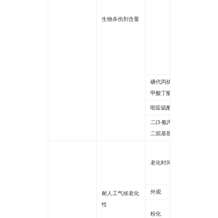
甲基异
I)
生物杀伤剂含量
双氯辛
啉酮(DC
异噻唑
总和
碘代丙炔基氨基
甲酸丁酯(IPBC)
吡啶硫酮锌(ZPT)
二(3-氨丙基)十
二烷基胺
水性多
老化时间
水性氟
其他
外观
耐人工气候老化
性
平涂
粉化