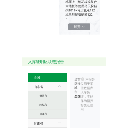
地面上（刨花板或复合
木地板等使用马贝胶粘
剂101T+马贝乳液112
或马贝聚氨酯胶122
T）；
●金属表面（可用马贝
展开
聚氨酯胶122T） ；
●在湿敏性极高的人造
或改造或天然的大理石
上(绿色大理石、某些砂
岩和石板只能使用马贝
聚氨酯胶122T)。
马贝快胶113 ap有灰色
或白色：31.25kg/套可
入库证明区块链报告
供选用：A组份25kg/
包，B组份6.25kg/桶。
全国
当前
本报告
选择
仅用于采
山东省
城
信数据库
市：
入库凭
德州市
全国
证，不能
作为招投
聊城市
标凭证使
用
菏泽市
甘肃省