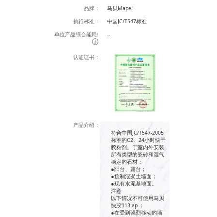
品牌：
马贝Mapei
执行标准：
中国JC/T547标准
单位产品综合能耗:
--
认证证书：
产品介绍：
符合中国JC/T547-2005
标准的C2。24小时快干
胶粘剂。于室内外安装
所有类型的瓷砖和湿气
稳定的石材：
●阳台、露台；
●预制混凝土墙面；
●现有水泥基地面。
注意
以下情况不可使用马贝
快胶113 ap ：
●在受到强烈移动的墙