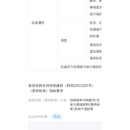
耐水、耐冻融拉
伸强度实测值与
******
设计值的比值
品质属性
抗压、抗折强度
实测值与设计值
******
的比值
强度
原始拉伸粘结强
度实测值与设计
******
值的比值
抗渗压力实测值与设计值的比值
******
政府采购支持绿色建材（财库[2022]35号）
《需求标准》指标要求
政府采购《需求标准》分类：
结构材料与构配件/主
体与基础材料/预拌砂
浆/其他干混砂浆
符合
综合评判结果：
检测报