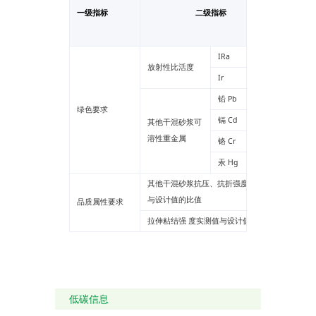
一级指标
二级指标
告检测
值
IRa
******
放射性比活度
Ir
******
铅 Pb
******
绿色要求
镉 Cd
******
其他干混砂浆可
溶性重金属
铬 Cr
******
汞 Hg
******
其他干混砂浆抗压、抗折强度实测 值
******
与设计值的比值
品质属性要求
拉伸粘结强 度实测值与设计值的比值
--
低碳信息