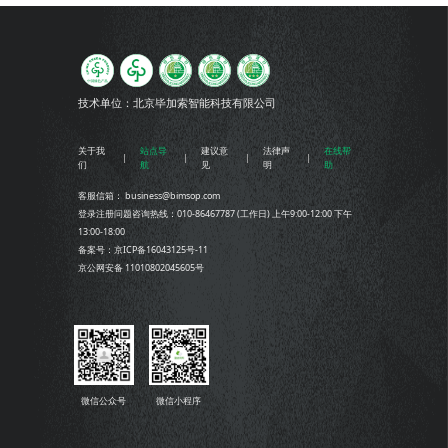
技术单位：
北京毕加索智能科技有限公司
关于我
站点导
建议意
法律声
在线帮
们
航
见
明
助
客服信箱： business@bimsop.com
登录注册问题咨询热线：010-86467787 (工作日) 上午9:00-12:00 下午
13:00-18:00
备案号：京ICP备16043125号-11
京公网安备 11010802045605号
微信公众号
微信小程序