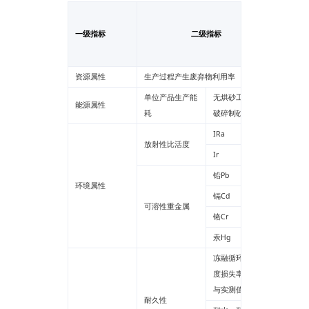
检测报
一级指标
二级指标
告检测
值
资源属性
生产过程产生废弃物利用率
******
单位产品生产能
无烘砂工艺、无
能源属性
******
耗
破碎制砂工艺
IRa
******
放射性比活度
Ir
******
铅Pb
******
环境属性
镉Cd
******
可溶性重金属
铬Cr
******
汞Hg
******
冻融循环后，强
度损失率设计值
******
与实测值的比值
耐久性