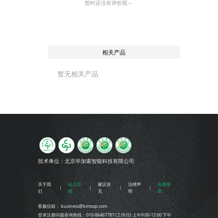
暂时还没有评价呢～
相关产品
暂无相关产品
技术单位：
北京毕加索智能科技有限公司
关于我
站点导
建议意
法律声
在线帮
们
航
见
明
助
客服信箱： business@bimsop.com
登录注册问题咨询热线：010-86467787 (工作日) 上午9:00-12:00 下午