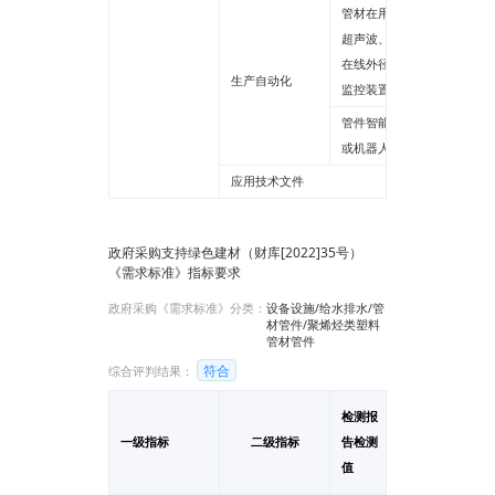
管材在用生产线
超声波、红外等
******
在线外径、壁厚
生产自动化
监控装置使用率
管件智能机械手
******
或机器人使用率
应用技术文件
******
政府采购支持绿色建材（财库[2022]35号）
《需求标准》指标要求
政府采购《需求标准》分类：
设备设施/给水排水/管
材管件/聚烯烃类塑料
管材管件
符合
综合评判结果：
检测报
一级指标
二级指标
告检测
单位
值