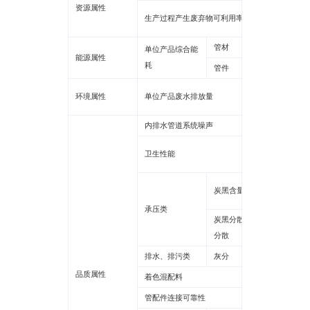
资源属性
生产过程产生废弃物可利用率
******
管材
******
单位产品综合能
能源属性
耗
管件
******
环境属性
单位产品废水排放量
******
内排水管道系统噪声
******
卫生性能
******
炭黑含量
******
承压类
炭黑分散/颜料
******
分散
排水、排污类
灰分
******
品质属性
着色混配料
******
管配件连接可靠性
******