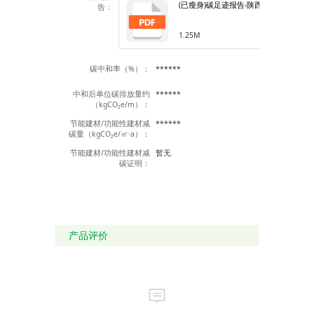
(已瘦身)碳足迹报告-陕西伟星.pdf
告：
1.25M
碳中和率（%）：
******
中和后单位碳排放量约
******
（kgCO₂e/m）：
节能建材/功能性建材减
******
碳量（kgCO₂e/㎡·a）：
节能建材/功能性建材减
暂无
碳证明：
产品评价