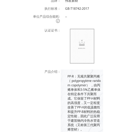
品牌：
伟星新材
执行标准：
GB-T18742-2017
单位产品综合能耗:
--
认证证书：
产品介绍：
PP-R：无规共聚聚丙烯
（ polypropylene rando
m copolymer） ，由丙
烯单体和3-5%乙烯单体
在特定条件下共聚而
成。它保留了PP-H材料
的高强度，又一定程度
改善了PP-H的低温脆性
和提升PP-B材料的热稳
定性能，因此广泛应用
于建筑物内冷热水管道
系统（又称第三代聚丙
烯管材）。