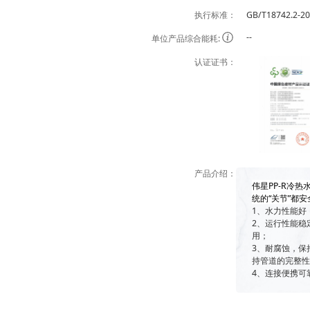
执行标准：
GB/T18742.2-2
--
单位产品综合能耗:
认证证书：
产品介绍：
伟星PP-R冷
统的“关节”都
1、水力性能好
2、运行性能稳
用；
3、耐腐蚀，保
持管道的完整
4、连接便携可