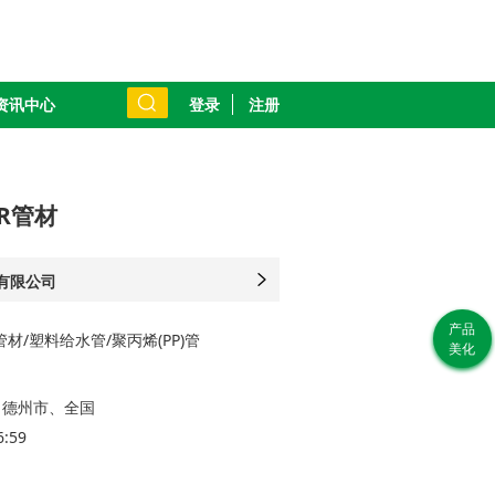
登录
注册
资讯中心
R管材
有限公司
如
产品
材/塑料给水管/聚丙烯(PP)管
系
美化
经理
、德州市、全国
6:59