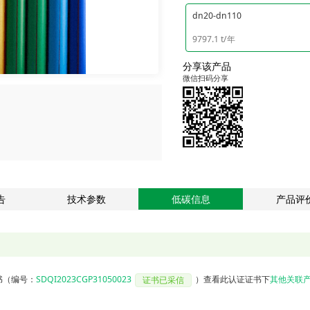
dn20-dn110
9797.1 t/年
分享该产品
微信扫码分享
告
技术参数
低碳信息
产品评
书
（编号：
SDQI2023CGP31050023
）
查看此认证证书下
其他关联
证书已采信