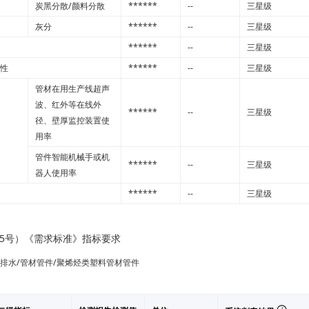
炭黑分散/颜料分散
******
--
三星级
灰分
******
--
三星级
******
--
三星级
性
******
--
三星级
管材在用生产线超声
波、红外等在线外
******
--
三星级
径、壁厚监控装置使
用率
管件智能机械手或机
******
--
三星级
器人使用率
******
--
三星级
]35号）《需求标准》指标要求
水排水/管材管件/聚烯烃类塑料管材管件