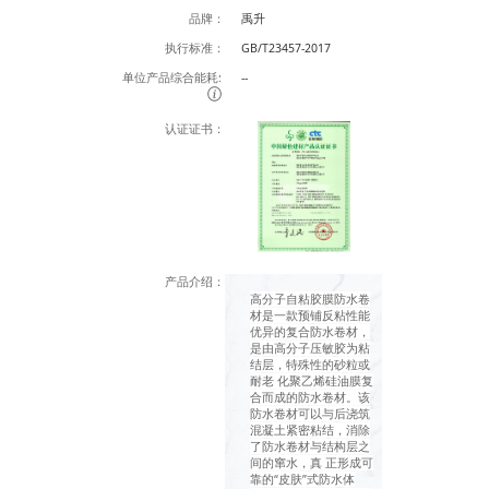
品牌：
禹升
执行标准：
GB/T23457-2017
单位产品综合能耗:
--
认证证书：
产品介绍：
高分子自粘胶膜防水卷
材是一款预铺反粘性能
优异的复合防水卷材，
是由高分子压敏胶为粘
结层，特殊性的砂粒或
耐老 化聚乙烯硅油膜复
合而成的防水卷材。该
防水卷材可以与后浇筑
混凝土紧密粘结，消除
了防水卷材与结构层之
间的窜水，真 正形成可
靠的“皮肤”式防水体