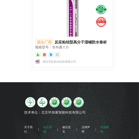
源头厂商
反应粘结型高分子湿铺防水卷材
规格型号：非外露 E D
湖北宇虹防水科技有限公司
技术单位：
北京毕加索智能科技有限公司
关于我
站点导
建议意
法律声
在线帮
们
航
见
明
助