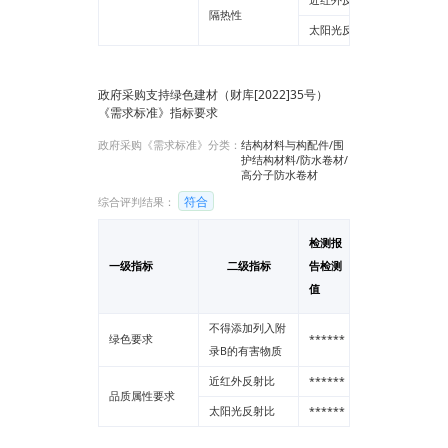
近红外反射比
隔热性
太阳光反射比
政府采购支持绿色建材（财库[2022]35号）
《需求标准》指标要求
政府采购《需求标准》分类：
结构材料与构配件/围
护结构材料/防水卷材/
高分子防水卷材
符合
综合评判结果：
检测报
一级指标
二级指标
告检测
单位
值
不得添加列入附
绿色要求
******
--
录B的有害物质
近红外反射比
******
--
品质属性要求
太阳光反射比
******
--