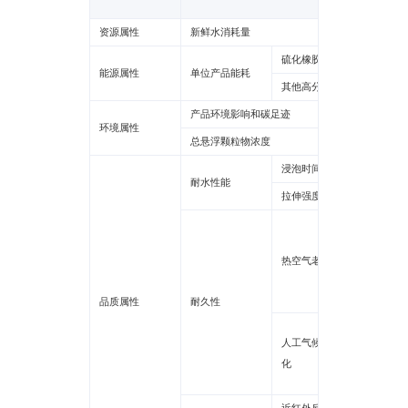
资源属性
新鲜水消耗量
硫化橡胶
能源属性
单位产品能耗
其他高分子
产品环境影响和碳足迹
环境属性
总悬浮颗粒物浓度
浸泡时间
耐水性能
拉伸强度保持率
延长标
处理时
热空气老化
拉伸性
低温弯
品质属性
耐久性
时间
人工气候加速老
拉伸性
化
低温弯