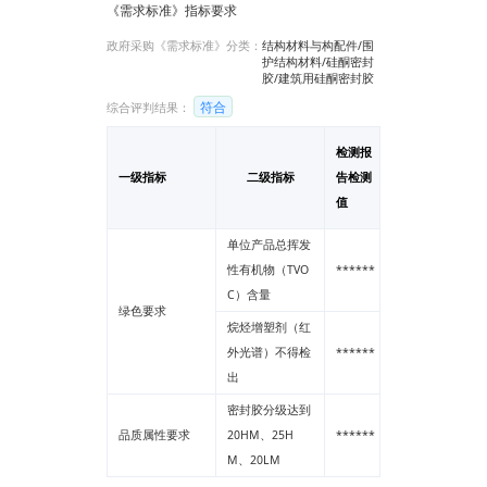
《需求标准》指标要求
政府采购《需求标准》分类：
结构材料与构配件/围
护结构材料/硅酮密封
胶/建筑用硅酮密封胶
符合
综合评判结果：
检测报
一级指标
二级指标
告检测
单位
值
单位产品总挥发
性有机物（TVO
******
--
C）含量
绿色要求
烷烃增塑剂（红
外光谱）不得检
******
--
出
密封胶分级达到
品质属性要求
20HM、25H
******
--
M、20LM