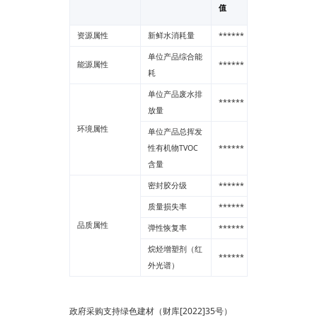
值
资源属性
新鲜水消耗量
******
--
单位产品综合能
能源属性
******
--
耗
单位产品废水排
******
--
放量
环境属性
单位产品总挥发
性有机物TVOC
******
--
含量
密封胶分级
******
--
质量损失率
******
--
品质属性
弹性恢复率
******
--
烷烃增塑剂（红
******
--
外光谱）
政府采购支持绿色建材（财库[2022]35号）