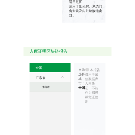
适用范围
适用于阳光房、系统门
窗安装及内外墙嵌缝密
封。
入库证明区块链报告
全国
当前
本报告
选择
仅用于采
广东省
城
信数据库
市：
入库凭
佛山市
全国
证，不能
作为招投
标凭证使
用