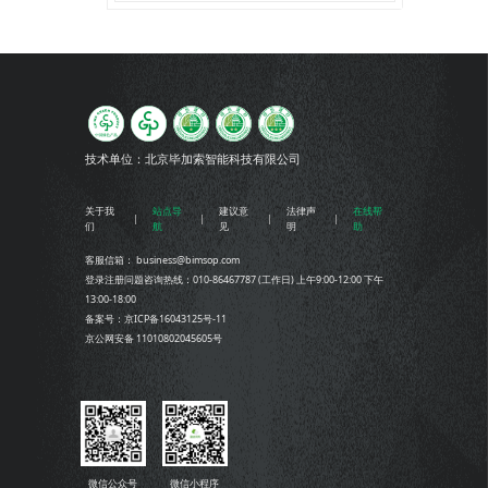
技术单位：
北京毕加索智能科技有限公司
关于我
站点导
建议意
法律声
在线帮
们
航
见
明
助
客服信箱： business@bimsop.com
登录注册问题咨询热线：010-86467787 (工作日) 上午9:00-12:00 下午
13:00-18:00
备案号：京ICP备16043125号-11
京公网安备 11010802045605号
微信公众号
微信小程序